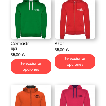
Comadr
Azor
eja
35,00
€
35,00
€
Seleccionar
Seleccionar
opciones
opciones
Este
Este
producto
producto
tiene
tiene
múltiples
múltiples
variantes.
variantes.
Las