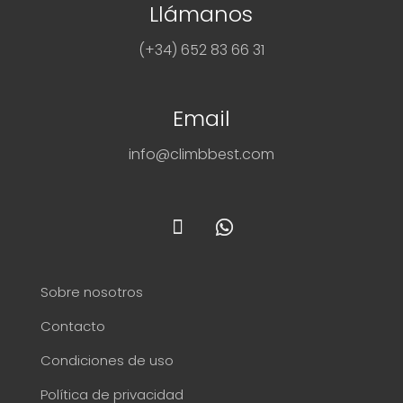
Llámanos
elegir
elegir
en
en
(+34) 652 83 66 31
la
la
página
página
de
de
Email
producto
producto
info@climbbest.com
Sobre nosotros
Contacto
Condiciones de uso
Política de privacidad