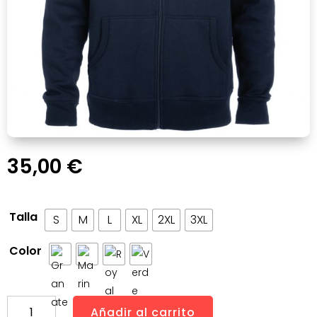
35,00
€
Talla
S
M
L
XL
2XL
3XL
Color
Abubilla
Añadir al carrito